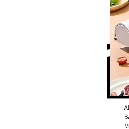
A
B
M