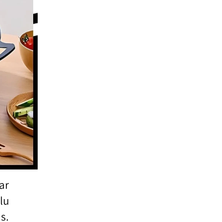
r 
u 
. 